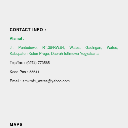
CONTACT INFO :
Alamat :
Jl. Puntodewo, RT.38/RW.04, Wates, Gadingan, Wates,
Kabupaten Kulon Progo, Daerah Istimewa Yogyakarta
Telp/fax : (0274) 773565
Kode Pos : 55611
Email : smkmf1_wates@yahoo.com
MAPS