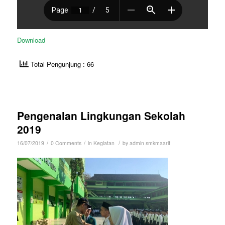
Download
Total Pengunjung : 66
Pengenalan Lingkungan Sekolah
2019
/
/
/
16/07/2019
0 Comments
in
Kegiatan
by
admin smkmaarif