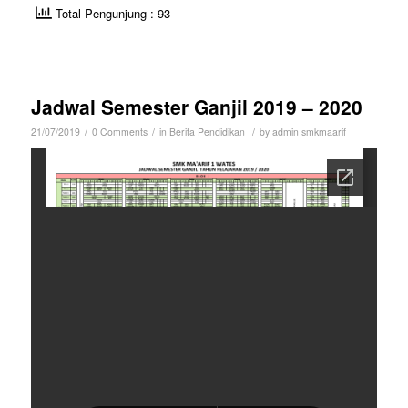
Total Pengunjung : 93
Jadwal Semester Ganjil 2019 – 2020
/
/
/
21/07/2019
0 Comments
in
Berita Pendidikan
by
admin smkmaarif