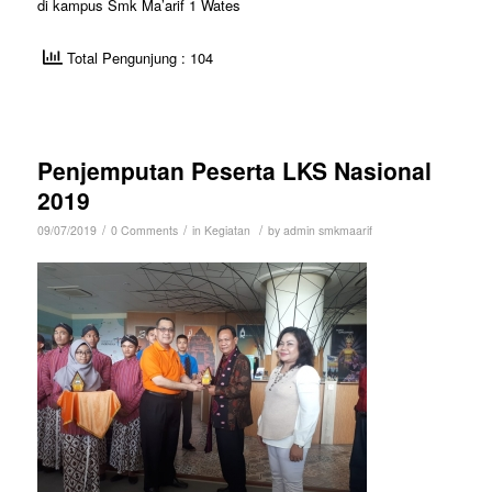
di kampus Smk Ma’arif 1 Wates
Total Pengunjung : 104
Penjemputan Peserta LKS Nasional
2019
/
/
/
09/07/2019
0 Comments
in
Kegiatan
by
admin smkmaarif