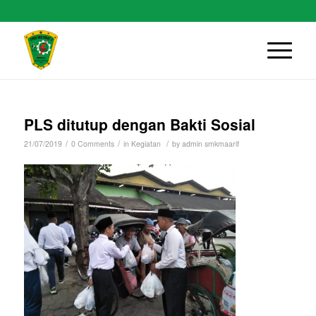
PLS ditutup dengan Bakti Sosial
/
/
/
21/07/2019
0 Comments
in
Kegiatan
by
admin smkmaarif