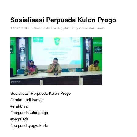
Sosialisasi Perpusda Kulon Progo
/
/
/
17/12/2019
0 Comments
in
Kegiatan
by
admin smkmaarif
Sosialisasi Perpusda Kulon Progo
#smkmaarif1wates
#smkbisa
#perpusdakulonprogo
#perpusda
#perpusdayogyakarta