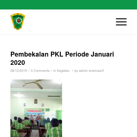
Pembekalan PKL Periode Januari
2020
/
/
/
28/12/2019
0 Comments
in
Kegiatan
by
admin smkmaarif