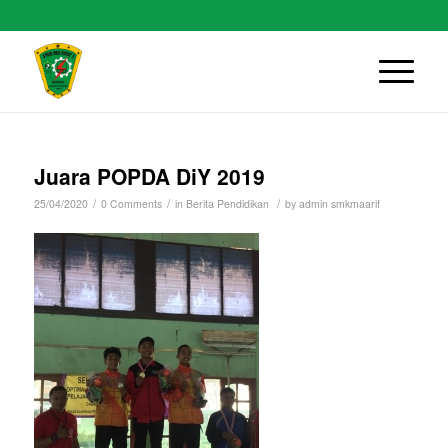
Juara POPDA DiY 2019
/
/
/
25/04/2020
0 Comments
in
Berita Pendidikan
by
admin smkmaarif