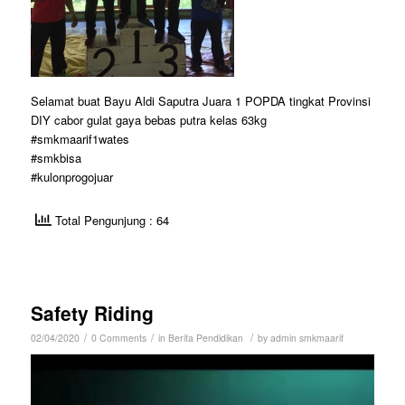
Selamat buat Bayu Aldi Saputra Juara 1 POPDA tingkat Provinsi
DIY cabor gulat gaya bebas putra kelas 63kg
#smkmaarif1wates
#smkbisa
#kulonprogojuar
Total Pengunjung : 64
Safety Riding
/
/
/
02/04/2020
0 Comments
in
Berita Pendidikan
by
admin smkmaarif