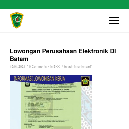
Lowongan Perusahaan Elektronik DI
Batam
/
/
/
15/01/2021
0 Comments
in
BKK
by
admin smkmaarif