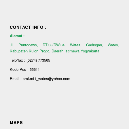
CONTACT INFO :
Alamat :
Jl. Puntodewo, RT.38/RW.04, Wates, Gadingan, Wates,
Kabupaten Kulon Progo, Daerah Istimewa Yogyakarta
Telp/fax : (0274) 773565
Kode Pos : 55611
Email : smkmf1_wates@yahoo.com
MAPS