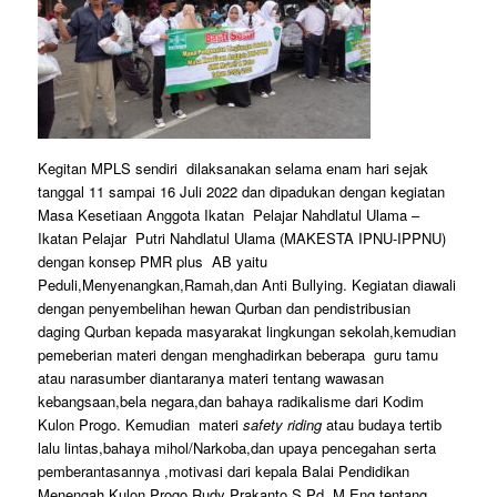
Kegitan MPLS sendiri dilaksanakan selama enam hari sejak
tanggal 11 sampai 16 Juli 2022 dan dipadukan dengan kegiatan
Masa Kesetiaan Anggota Ikatan Pelajar Nahdlatul Ulama –
Ikatan Pelajar Putri Nahdlatul Ulama (MAKESTA IPNU-IPPNU)
dengan konsep PMR plus AB yaitu
Peduli,Menyenangkan,Ramah,dan Anti Bullying. Kegiatan diawali
dengan penyembelihan hewan Qurban dan pendistribusian
daging Qurban kepada masyarakat lingkungan sekolah,kemudian
pemeberian materi dengan menghadirkan beberapa guru tamu
atau narasumber diantaranya materi tentang wawasan
kebangsaan,bela negara,dan bahaya radikalisme dari Kodim
Kulon Progo. Kemudian materi
safety riding
atau budaya tertib
lalu lintas,bahaya mihol/Narkoba,dan upaya pencegahan serta
pemberantasannya ,motivasi dari kepala Balai Pendidikan
Menengah Kulon Progo,Rudy Prakanto,S.Pd.,M.Eng tentang