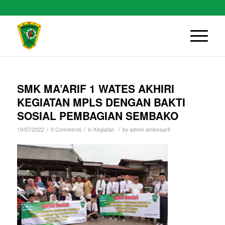
SMK MA’ARIF 1 WATES AKHIRI
KEGIATAN MPLS DENGAN BAKTI
SOSIAL PEMBAGIAN SEMBAKO
/
/
/
19/07/2022
0 Comments
in
Kegiatan
by
admin smkmaarif