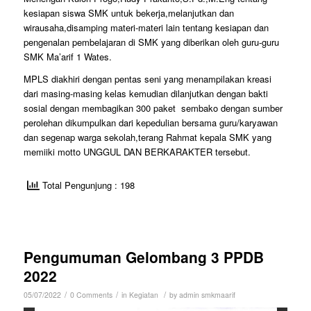
kesiapan siswa SMK untuk bekerja,melanjutkan dan
wirausaha,disamping materi-materi lain tentang kesiapan dan
pengenalan pembelajaran di SMK yang diberikan oleh guru-guru
SMK Ma’arif 1 Wates.
MPLS diakhiri dengan pentas seni yang menampilakan kreasi
dari masing-masing kelas kemudian dilanjutkan dengan bakti
sosial dengan membagikan 300 paket sembako dengan sumber
perolehan dikumpulkan dari kepedulian bersama guru/karyawan
dan segenap warga sekolah,terang Rahmat kepala SMK yang
memiiki motto UNGGUL DAN BERKARAKTER tersebut.
Total Pengunjung : 198
Pengumuman Gelombang 3 PPDB
2022
/
/
/
05/07/2022
0 Comments
in
Kegiatan
by
admin smkmaarif