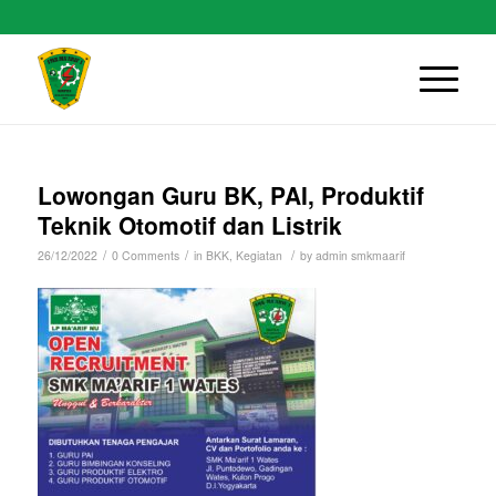
Lowongan Guru BK, PAI, Produktif
Teknik Otomotif dan Listrik
/
/
/
26/12/2022
0 Comments
in
BKK
,
Kegiatan
by
admin smkmaarif