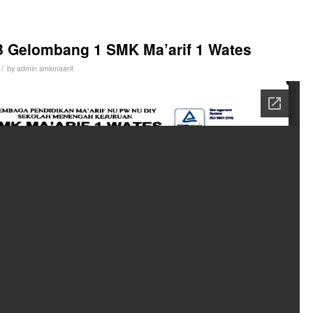
Gelombang 1 SMK Ma’arif 1 Wates
/
by
admin smkmaarif