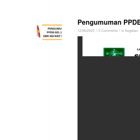
Pengumuman PPDB 
/
/
12/06/2023
0 Comments
in
Kegiatan