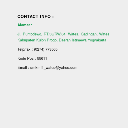
CONTACT INFO :
Alamat :
Jl. Puntodewo, RT.38/RW.04, Wates, Gadingan, Wates,
Kabupaten Kulon Progo, Daerah Istimewa Yogyakarta
Telp/fax : (0274) 773565
Kode Pos : 55611
Email : smkmf1_wates@yahoo.com