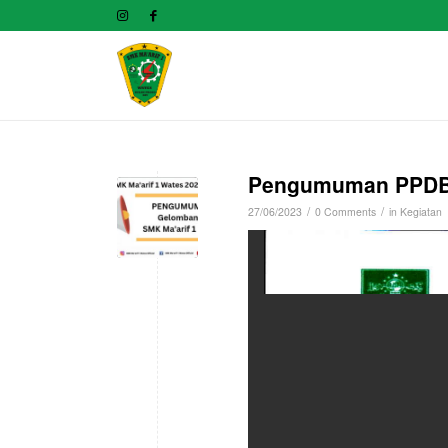
Pengumuman PPDB 
/
/
27/06/2023
0 Comments
in
Kegiatan