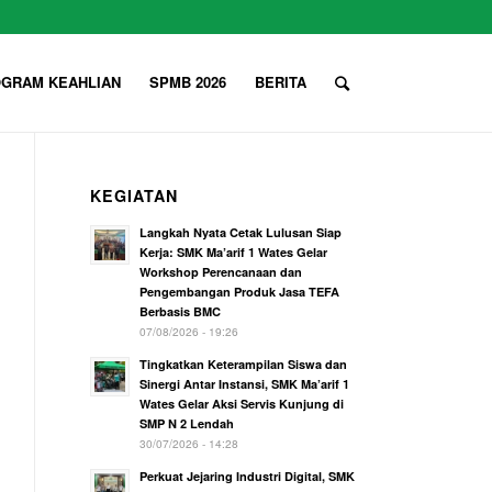
GRAM KEAHLIAN
SPMB 2026
BERITA
KEGIATAN
Langkah Nyata Cetak Lulusan Siap
Kerja: SMK Ma’arif 1 Wates Gelar
Workshop Perencanaan dan
Pengembangan Produk Jasa TEFA
Berbasis BMC
07/08/2026 - 19:26
Tingkatkan Keterampilan Siswa dan
Sinergi Antar Instansi, SMK Ma’arif 1
Wates Gelar Aksi Servis Kunjung di
SMP N 2 Lendah
30/07/2026 - 14:28
Perkuat Jejaring Industri Digital, SMK