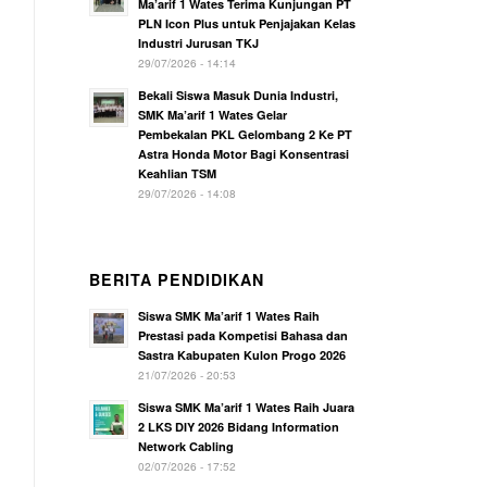
Ma’arif 1 Wates Terima Kunjungan PT
PLN Icon Plus untuk Penjajakan Kelas
Industri Jurusan TKJ
29/07/2026 - 14:14
Bekali Siswa Masuk Dunia Industri,
SMK Ma’arif 1 Wates Gelar
Pembekalan PKL Gelombang 2 Ke PT
Astra Honda Motor Bagi Konsentrasi
Keahlian TSM
29/07/2026 - 14:08
BERITA PENDIDIKAN
Siswa SMK Ma’arif 1 Wates Raih
Prestasi pada Kompetisi Bahasa dan
Sastra Kabupaten Kulon Progo 2026
21/07/2026 - 20:53
Siswa SMK Ma’arif 1 Wates Raih Juara
2 LKS DIY 2026 Bidang Information
Network Cabling
02/07/2026 - 17:52