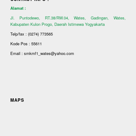
Alamat :
Jl. Puntodewo, RT.38/RW.04, Wates, Gadingan, Wates,
Kabupaten Kulon Progo, Daerah Istimewa Yogyakarta
Telp/fax : (0274) 773565
Kode Pos : 55611
Email : smkmf1_wates@yahoo.com
MAPS