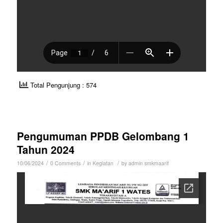
Total Pengunjung : 574
Pengumuman PPDB Gelombang 1
Tahun 2024
/
/
/
10/06/2024
0 Comments
in
Kegiatan
by
admin smkmaarif