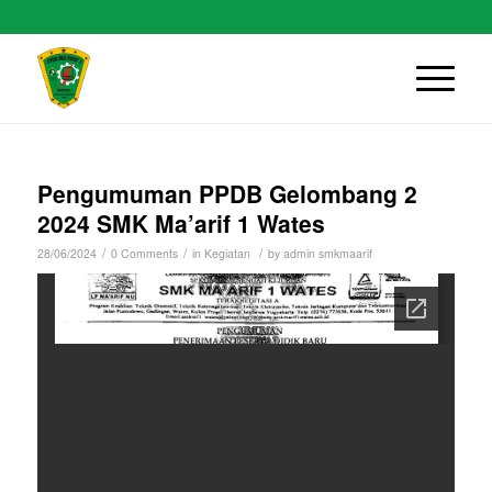
Pengumuman PPDB Gelombang 2
2024 SMK Ma’arif 1 Wates
/
/
/
28/06/2024
0 Comments
in
Kegiatan
by
admin smkmaarif