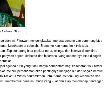
h Puskesmas Wates
kegiatan ini, Fitrawan mengungkapkan merasa senang dan beruntung bisa
an kesehatan di sekolah. “Biasanya kan harus ke klinik atau
. Tapi sekarang bisa periksa mata, telinga, dan lainnya di sekolah.
it-penyakit seperti diabetes dan hipertensi yang sebenarnya bisa dicegah
antusias.
adi agenda rutin yang tidak hanya bermanfaat bagi kesehatan fisik tetapi
siswa melalui pemahaman akan pentingnya menjaga diri dari segala bentuk
SMK Ma’arif 1 Wates berkomitmen untuk terus mendukung kesehatan dan
demi membentuk generasi muda yang kuat dan siap menghadapi tantangan