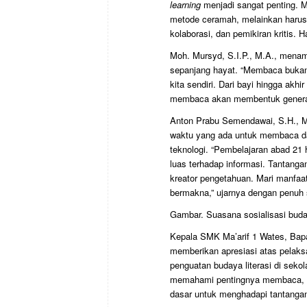
learning
menjadi sangat penting. M
metode ceramah, melainkan harus
kolaborasi, dan pemikiran kritis. 
Moh. Mursyd, S.I.P., M.A., men
sepanjang hayat. “Membaca bukan 
kita sendiri. Dari bayi hingga akh
membaca akan membentuk generasi
Anton Prabu Semendawai, S.H., 
waktu yang ada untuk membaca da
teknologi. “Pembelajaran abad 21 h
luas terhadap informasi. Tantanga
kreator pengetahuan. Mari manfaa
bermakna,” ujarnya dengan penuh
Gambar. Suasana sosialisasi buday
Kepala SMK Ma’arif 1 Wates, Bapak
memberikan apresiasi atas pelaks
penguatan budaya literasi di seko
memahami pentingnya membaca, tet
dasar untuk menghadapi tantangan g