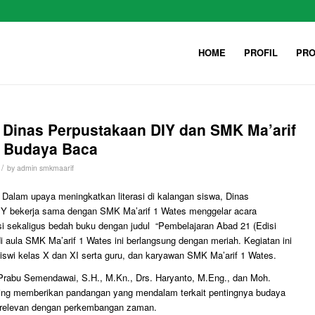
HOME
PROFIL
PRO
: Dinas Perpustakaan DIY dan SMK Ma’arif
n Budaya Baca
/
by
admin smkmaarif
Dalam upaya meningkatkan literasi di kalangan siswa, Dinas
IY bekerja sama dengan SMK Ma’arif 1 Wates menggelar acara
asi sekaligus bedah buku dengan judul “Pembelajaran Abad 21 (Edisi
di aula SMK Ma’arif 1 Wates ini berlangsung dengan meriah. Kegiatan ini
 siswi kelas X dan XI serta guru, dan karyawan SMK Ma’arif 1 Wates.
Prabu Semendawai, S.H., M.Kn., Drs. Haryanto, M.Eng., dan Moh.
sing memberikan pandangan yang mendalam terkait pentingnya budaya
relevan dengan perkembangan zaman.