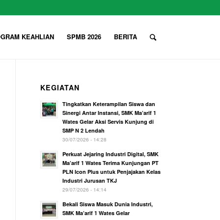
GRAM KEAHLIAN
SPMB 2026
BERITA
KEGIATAN
Tingkatkan Keterampilan Siswa dan
Sinergi Antar Instansi, SMK Ma’arif 1
Wates Gelar Aksi Servis Kunjung di
SMP N 2 Lendah
30/07/2026 - 14:28
Perkuat Jejaring Industri Digital, SMK
Ma’arif 1 Wates Terima Kunjungan PT
PLN Icon Plus untuk Penjajakan Kelas
Industri Jurusan TKJ
29/07/2026 - 14:14
Bekali Siswa Masuk Dunia Industri,
SMK Ma’arif 1 Wates Gelar