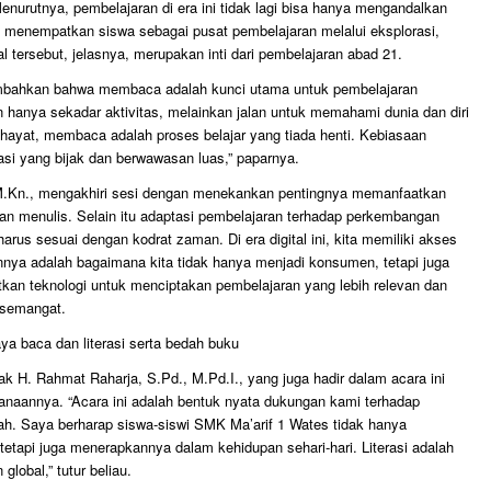
enurutnya, pembelajaran di era ini tidak lagi bisa hanya mengandalkan
 menempatkan siswa sebagai pusat pembelajaran melalui eksplorasi,
Hal tersebut, jelasnya, merupakan inti dari pembelajaran abad 21.
ambahkan bahwa membaca adalah kunci utama untuk pembelajaran
hanya sekadar aktivitas, melainkan jalan untuk memahami dunia dan diri
ir hayat, membaca adalah proses belajar yang tiada henti. Kebiasaan
 yang bijak dan berwawasan luas,” paparnya.
M.Kn., mengakhiri sesi dengan menekankan pentingnya memanfaatkan
n menulis. Selain itu adaptasi pembelajaran terhadap perkembangan
arus sesuai dengan kodrat zaman. Di era digital ini, kita memiliki akses
nnya adalah bagaimana kita tidak hanya menjadi konsumen, tetapi juga
tkan teknologi untuk menciptakan pembelajaran yang lebih relevan dan
 semangat.
a baca dan literasi serta bedah buku
 H. Rahmat Raharja, S.Pd., M.Pd.I., yang juga hadir dalam acara ini
anaannya. “Acara ini adalah bentuk nyata dukungan kami terhadap
lah. Saya berharap siswa-siswi SMK Ma’arif 1 Wates tidak hanya
api juga menerapkannya dalam kehidupan sehari-hari. Literasi adalah
lobal,” tutur beliau.