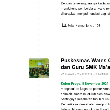
Dengan terselenggaranya kegiatan
mendukung pembelajaran yang rele
diharapkan menjadi fondasi bagi 
Total Pengunjung : 108
Puskesmas Wates G
dan Guru SMK Ma’ar
/
/
09/11/2024
0 Comments
in
Kegiatan
Kulon Progo, 8 November 2024
–
mengadakan kegiatan pemeriksaan
sekolah. Acara ini diikuti oleh s
pentingnya kesehatan tubuh di us
Pemeriksaan kesehatan meliputi b
telinga, hingga pengukuran tinggi