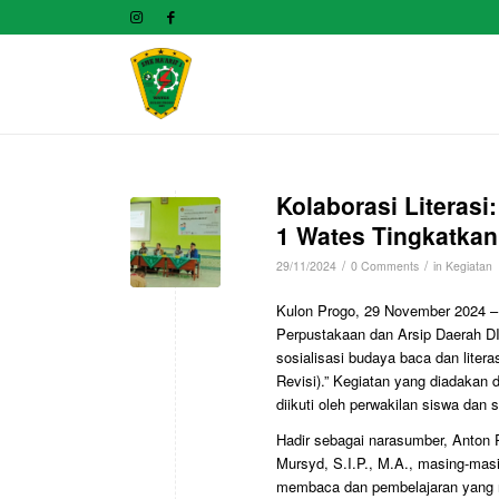
Kolaborasi Literasi
1 Wates Tingkatka
/
/
29/11/2024
0 Comments
in
Kegiatan
Kulon Progo, 29 November 2024 – 
Perpustakaan dan Arsip Daerah D
sosialisasi budaya baca dan liter
Revisi).” Kegiatan yang diadakan 
diikuti oleh perwakilan siswa dan
Hadir sebagai narasumber, Anton 
Mursyd, S.I.P., M.A., masing-ma
membaca dan pembelajaran yang 