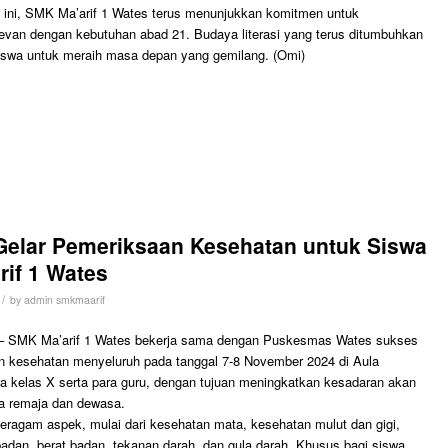
 ini, SMK Ma’arif 1 Wates terus menunjukkan komitmen untuk
van dengan kebutuhan abad 21. Budaya literasi yang terus ditumbuhkan
siswa untuk meraih masa depan yang gemilang. (Omi)
elar Pemeriksaan Kesehatan untuk Siswa
if 1 Wates
/
by
admin smkmaarif
 SMK Ma’arif 1 Wates bekerja sama dengan Puskesmas Wates sukses
 kesehatan menyeluruh pada tanggal 7-8 November 2024 di Aula
iswa kelas X serta para guru, dengan tujuan meningkatkan kesadaran akan
ia remaja dan dewasa.
eragam aspek, mulai dari kesehatan mata, kesehatan mulut dan gigi,
 badan, berat badan, tekanan darah, dan gula darah. Khusus bagi siswa