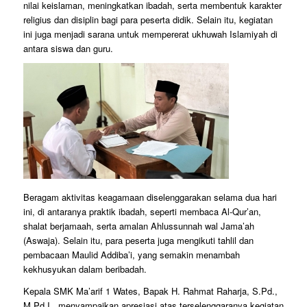
nilai keislaman, meningkatkan ibadah, serta membentuk karakter
religius dan disiplin bagi para peserta didik. Selain itu, kegiatan
ini juga menjadi sarana untuk mempererat ukhuwah Islamiyah di
antara siswa dan guru.
Beragam aktivitas keagamaan diselenggarakan selama dua hari
ini, di antaranya praktik ibadah, seperti membaca Al-Qur’an,
shalat berjamaah, serta amalan Ahlussunnah wal Jama’ah
(Aswaja). Selain itu, para peserta juga mengikuti tahlil dan
pembacaan Maulid Addiba’i, yang semakin menambah
kekhusyukan dalam beribadah.
Kepala SMK Ma’arif 1 Wates, Bapak H. Rahmat Raharja, S.Pd.,
M.Pd.I., menyampaikan apresiasi atas terselenggaranya kegiatan