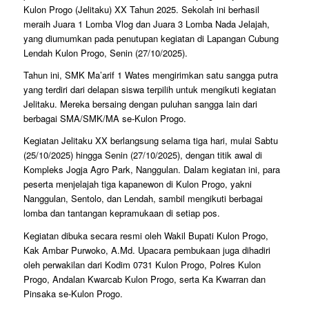
Kulon Progo (Jelitaku) XX Tahun 2025. Sekolah ini berhasil
meraih Juara 1 Lomba Vlog dan Juara 3 Lomba Nada Jelajah,
yang diumumkan pada penutupan kegiatan di Lapangan Cubung
Lendah Kulon Progo, Senin (27/10/2025).
Tahun ini, SMK Ma’arif 1 Wates mengirimkan satu sangga putra
yang terdiri dari delapan siswa terpilih untuk mengikuti kegiatan
Jelitaku. Mereka bersaing dengan puluhan sangga lain dari
berbagai SMA/SMK/MA se-Kulon Progo.
Kegiatan Jelitaku XX berlangsung selama tiga hari, mulai Sabtu
(25/10/2025) hingga Senin (27/10/2025), dengan titik awal di
Kompleks Jogja Agro Park, Nanggulan. Dalam kegiatan ini, para
peserta menjelajah tiga kapanewon di Kulon Progo, yakni
Nanggulan, Sentolo, dan Lendah, sambil mengikuti berbagai
lomba dan tantangan kepramukaan di setiap pos.
Kegiatan dibuka secara resmi oleh Wakil Bupati Kulon Progo,
Kak Ambar Purwoko, A.Md. Upacara pembukaan juga dihadiri
oleh perwakilan dari Kodim 0731 Kulon Progo, Polres Kulon
Progo, Andalan Kwarcab Kulon Progo, serta Ka Kwarran dan
Pinsaka se-Kulon Progo.