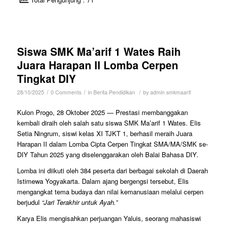
Siswa SMK Ma’arif 1 Wates Raih
Juara Harapan II Lomba Cerpen
Tingkat DIY
/
/
/
28/10/2025
0 Comments
in
Berita Pendidikan
by
admin smkmaarif
Kulon Progo, 28 Oktober 2025 — Prestasi membanggakan
kembali diraih oleh salah satu siswa SMK Ma’arif 1 Wates. Elis
Setia Ningrum, siswi kelas XI TJKT 1, berhasil meraih Juara
Harapan II dalam Lomba Cipta Cerpen Tingkat SMA/MA/SMK se-
DIY Tahun 2025 yang diselenggarakan oleh Balai Bahasa DIY.
Lomba ini diikuti oleh 384 peserta dari berbagai sekolah di Daerah
Istimewa Yogyakarta. Dalam ajang bergengsi tersebut, Elis
mengangkat tema budaya dan nilai kemanusiaan melalui cerpen
berjudul
“Jari Terakhir untuk Ayah.”
Karya Elis mengisahkan perjuangan Yaluis, seorang mahasiswi