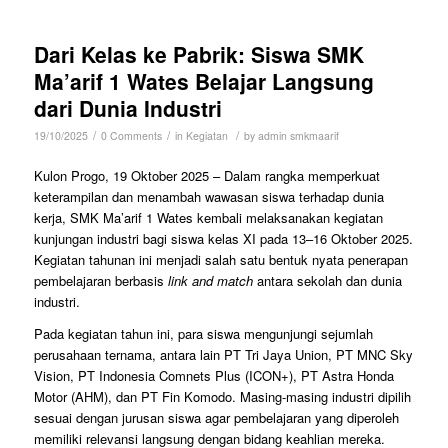
Dari Kelas ke Pabrik: Siswa SMK
Ma’arif 1 Wates Belajar Langsung
dari Dunia Industri
/
/
/
19/10/2025
0 Comments
in
Kegiatan
by
admin smkmaarif
Kulon Progo, 19 Oktober 2025 – Dalam rangka memperkuat
keterampilan dan menambah wawasan siswa terhadap dunia
kerja, SMK Ma’arif 1 Wates kembali melaksanakan kegiatan
kunjungan industri bagi siswa kelas XI pada 13–16 Oktober 2025.
Kegiatan tahunan ini menjadi salah satu bentuk nyata penerapan
pembelajaran berbasis
link and match
antara sekolah dan dunia
industri.
Pada kegiatan tahun ini, para siswa mengunjungi sejumlah
perusahaan ternama, antara lain PT Tri Jaya Union, PT MNC Sky
Vision, PT Indonesia Comnets Plus (ICON+), PT Astra Honda
Motor (AHM), dan PT Fin Komodo. Masing-masing industri dipilih
sesuai dengan jurusan siswa agar pembelajaran yang diperoleh
memiliki relevansi langsung dengan bidang keahlian mereka.