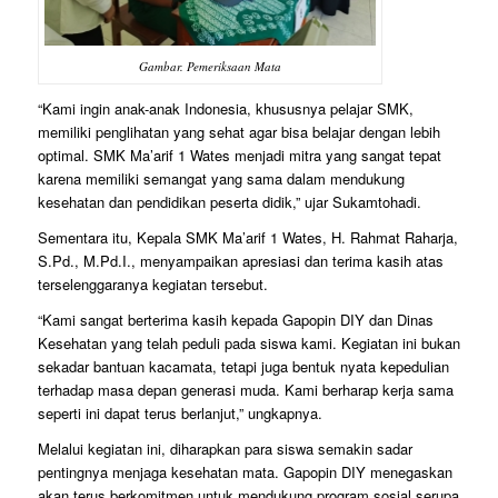
Gambar. Pemeriksaan Mata
“Kami ingin anak-anak Indonesia, khususnya pelajar SMK,
memiliki penglihatan yang sehat agar bisa belajar dengan lebih
optimal. SMK Ma’arif 1 Wates menjadi mitra yang sangat tepat
karena memiliki semangat yang sama dalam mendukung
kesehatan dan pendidikan peserta didik,” ujar Sukamtohadi.
Sementara itu, Kepala SMK Ma’arif 1 Wates, H. Rahmat Raharja,
S.Pd., M.Pd.I., menyampaikan apresiasi dan terima kasih atas
terselenggaranya kegiatan tersebut.
“Kami sangat berterima kasih kepada Gapopin DIY dan Dinas
Kesehatan yang telah peduli pada siswa kami. Kegiatan ini bukan
sekadar bantuan kacamata, tetapi juga bentuk nyata kepedulian
terhadap masa depan generasi muda. Kami berharap kerja sama
seperti ini dapat terus berlanjut,” ungkapnya.
Melalui kegiatan ini, diharapkan para siswa semakin sadar
pentingnya menjaga kesehatan mata. Gapopin DIY menegaskan
akan terus berkomitmen untuk mendukung program sosial serupa