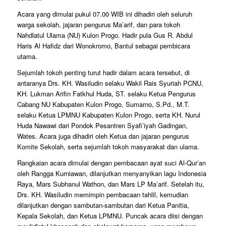
Acara yang dimulai pukul 07.00 WIB ini dihadiri oleh seluruh
warga sekolah, jajaran pengurus Ma’arif, dan para tokoh
Nahdlatul Ulama (NU) Kulon Progo. Hadir pula Gus R. Abdul
Haris Al Hafidz dari Wonokromo, Bantul sebagai pembicara
utama.
Sejumlah tokoh penting turut hadir dalam acara tersebut, di
antaranya Drs. KH. Wasiludin selaku Wakil Rais Syuriah PCNU,
KH. Lukman Arifin Fatkhul Huda, ST. selaku Ketua Pengurus
Cabang NU Kabupaten Kulon Progo, Sumarno, S.Pd., M.T.
selaku Ketua LPMNU Kabupaten Kulon Progo, serta KH. Nurul
Huda Nawawi dari Pondok Pesantren Syafi’iyah Gadingan,
Wates. Acara juga dihadiri oleh Ketua dan jajaran pengurus
Komite Sekolah, serta sejumlah tokoh masyarakat dan ulama.
Rangkaian acara dimulai dengan pembacaan ayat suci Al-Qur’an
oleh Rangga Kurniawan, dilanjutkan menyanyikan lagu Indonesia
Raya, Mars Subhanul Wathon, dan Mars LP Ma’arif. Setelah itu,
Drs. KH. Wasiludin memimpin pembacaan tahlil, kemudian
dilanjutkan dengan sambutan-sambutan dari Ketua Panitia,
Kepala Sekolah, dan Ketua LPMNU. Puncak acara diisi dengan