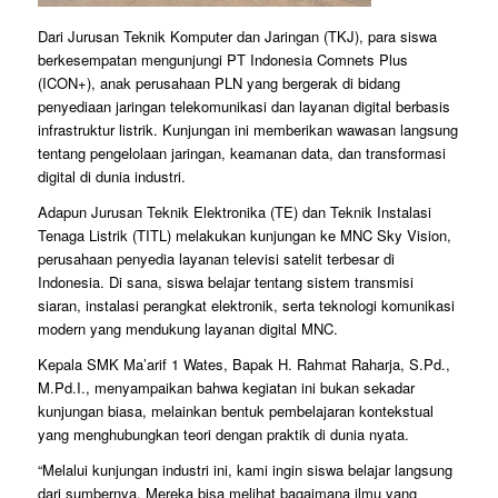
Dari Jurusan Teknik Komputer dan Jaringan (TKJ), para siswa
berkesempatan mengunjungi PT Indonesia Comnets Plus
(ICON+), anak perusahaan PLN yang bergerak di bidang
penyediaan jaringan telekomunikasi dan layanan digital berbasis
infrastruktur listrik. Kunjungan ini memberikan wawasan langsung
tentang pengelolaan jaringan, keamanan data, dan transformasi
digital di dunia industri.
Adapun Jurusan Teknik Elektronika (TE) dan Teknik Instalasi
Tenaga Listrik (TITL) melakukan kunjungan ke MNC Sky Vision,
perusahaan penyedia layanan televisi satelit terbesar di
Indonesia. Di sana, siswa belajar tentang sistem transmisi
siaran, instalasi perangkat elektronik, serta teknologi komunikasi
modern yang mendukung layanan digital MNC.
Kepala SMK Ma’arif 1 Wates, Bapak H. Rahmat Raharja, S.Pd.,
M.Pd.I., menyampaikan bahwa kegiatan ini bukan sekadar
kunjungan biasa, melainkan bentuk pembelajaran kontekstual
yang menghubungkan teori dengan praktik di dunia nyata.
“Melalui kunjungan industri ini, kami ingin siswa belajar langsung
dari sumbernya. Mereka bisa melihat bagaimana ilmu yang