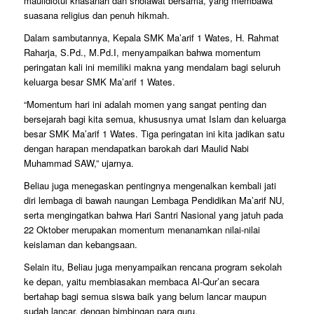
maulidlotul khasanah dan sholawat bersama, yang membawa
suasana religius dan penuh hikmah.
Dalam sambutannya, Kepala SMK Ma’arif 1 Wates, H. Rahmat
Raharja, S.Pd., M.Pd.I, menyampaikan bahwa momentum
peringatan kali ini memiliki makna yang mendalam bagi seluruh
keluarga besar SMK Ma’arif 1 Wates.
“Momentum hari ini adalah momen yang sangat penting dan
bersejarah bagi kita semua, khususnya umat Islam dan keluarga
besar SMK Ma’arif 1 Wates. Tiga peringatan ini kita jadikan satu
dengan harapan mendapatkan barokah dari Maulid Nabi
Muhammad SAW,” ujarnya.
Beliau juga menegaskan pentingnya mengenalkan kembali jati
diri lembaga di bawah naungan Lembaga Pendidikan Ma’arif NU,
serta mengingatkan bahwa Hari Santri Nasional yang jatuh pada
22 Oktober merupakan momentum menanamkan nilai-nilai
keislaman dan kebangsaan.
Selain itu, Beliau juga menyampaikan rencana program sekolah
ke depan, yaitu membiasakan membaca Al-Qur’an secara
bertahap bagi semua siswa baik yang belum lancar maupun
sudah lancar, dengan bimbingan para guru.