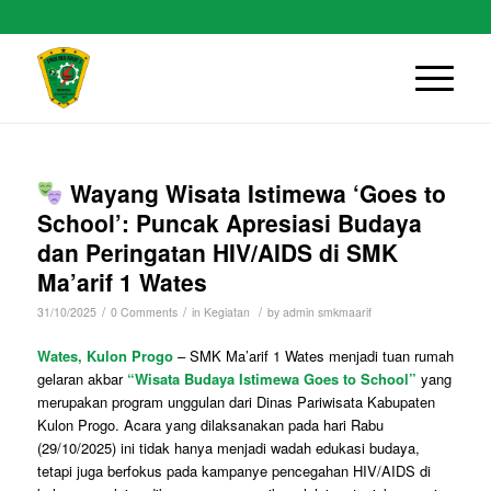
Wayang Wisata Istimewa ‘Goes to
School’: Puncak Apresiasi Budaya
dan Peringatan HIV/AIDS di SMK
Ma’arif 1 Wates
/
/
/
31/10/2025
0 Comments
in
Kegiatan
by
admin smkmaarif
Wates, Kulon Progo
– SMK Ma’arif 1 Wates menjadi tuan rumah
gelaran akbar
“Wisata Budaya Istimewa Goes to School”
yang
merupakan program unggulan dari Dinas Pariwisata Kabupaten
Kulon Progo. Acara yang dilaksanakan pada hari Rabu
(29/10/2025) ini tidak hanya menjadi wadah edukasi budaya,
tetapi juga berfokus pada kampanye pencegahan HIV/AIDS di