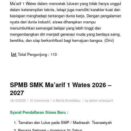
Ma’arif 1 Wates dalam mencetak lulusan yang tidak hanya unggul
dalam keterampilan teknis, tetapi juga memiliki karakter kuat dan
kesiapan menghadapi tantangan dunia kerja. Dengan pengalaman
nyata dari dunia industri, siswa diharapkan mampu
menumbuhkan semangat belajar yang lebih tinggi dan
mengembangkan diri menjadi generasi muda yang berdaya saing,
beretika, dan siap berkontribusi bagi kemajuan bangsa. (Omi)
Total Pengunjung : 113
SPMB SMK Ma’arif 1 Wates 2026 –
2027
/
/
/
18/10/2025
10 Comments
in
Berita Pendidikan
by
admin smkmaarif
Syarat Pendaftaran Siswa Baru :
Tamatan dan Lulus pada SMP / Madrasah Tsanawiyah
Berusia Setinggi – tingginya 21 Tahun