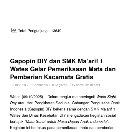
Total Pengunjung : 13649
Gapopin DIY dan SMK Ma’arif 1
Wates Gelar Pemeriksaan Mata dan
Pemberian Kacamata Gratis
/
/
/
10/10/2025
0 Comments
in
Kegiatan
by
admin smkmaarif
Wates (09/10/2025) – Dalam rangka memperingati
World Sight
Day
atau Hari Penglihatan Sedunia, Gabungan Pengusaha Optik
Indonesia (Gapopin) DIY bekerja sama dengan SMK Ma’arif 1
Wates dan Dinas Kesehatan DIY mengadakan kegiatan sosial
bertajuk
“Mata Sehat untuk Masa Depan Anak Indonesia”
.
Kegiatan ini berfokus pada pemeriksaan mata dan pemberian