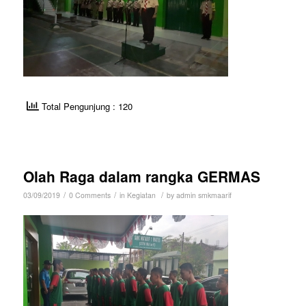
Total Pengunjung : 120
Olah Raga dalam rangka GERMAS
/
/
/
03/09/2019
0 Comments
in
Kegiatan
by
admin smkmaarif