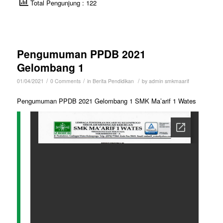
Total Pengunjung : 122
Pengumuman PPDB 2021
Gelombang 1
/
/
/
01/04/2021
0 Comments
in
Berita Pendidikan
by
admin smkmaarif
Pengumuman PPDB 2021 Gelombang 1 SMK Ma’arif 1 Wates