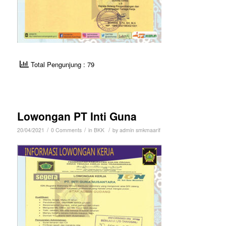
Total Pengunjung : 79
Lowongan PT Inti Guna
/
/
/
20/04/2021
0 Comments
in
BKK
by
admin smkmaarif