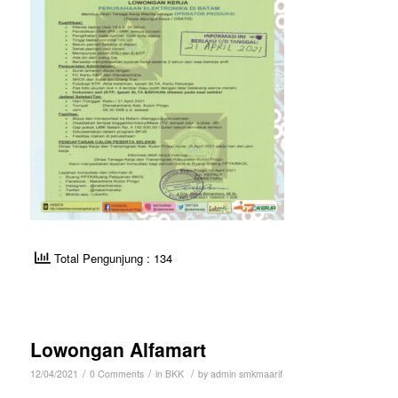
Total Pengunjung : 134
Lowongan Alfamart
/
/
/
12/04/2021
0 Comments
in
BKK
by
admin smkmaarif