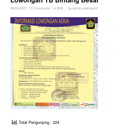
/
/
/
08/04/2021
0 Comments
in
BKK
by
admin smkmaarif
Total Pengunjung : 224