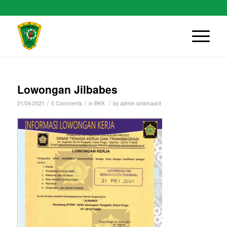
Lowongan Jilbabes
/
/
/
21/04/2021
0 Comments
in
BKK
by
admin smkmaarif