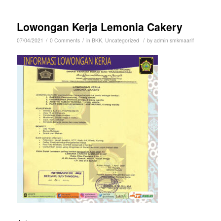
Lowongan Kerja Lemonia Cakery
/
/
/
07/04/2021
0 Comments
in
BKK
,
Uncategorized
by
admin smkmaarif