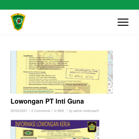
Lowongan PT Inti Guna
/
/
/
20/04/2021
0 Comments
in
BKK
by
admin smkmaarif