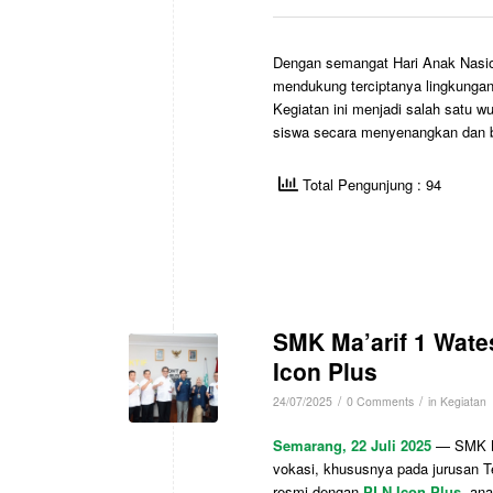
Dengan semangat Hari Anak Nasio
mendukung terciptanya lingkungan
Kegiatan ini menjadi salah satu w
siswa secara menyenangkan dan 
Total Pengunjung : 94
SMK Ma’arif 1 Wate
Icon Plus
/
/
24/07/2025
0 Comments
in
Kegiatan
Semarang, 22 Juli 2025
— SMK Ma
vokasi, khususnya pada jurusan Te
resmi dengan
PLN Icon Plus
, an