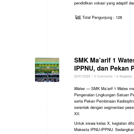
pendidikan vokasi yang adaptif da
Total Pengunjung : 128
SMK Ma’arif 1 Wat
IPPNU, dan Pekan 
/
/
20/07/2025
0 Comments
in
Kegiatan
Wates —
SMK Ma’arif 1 Wates men
Pengenalan Lingkungan Satuan P
serta Pekan Pembinaan Kedisiplina
serentak dengan segmentasi pesert
XII.
Untuk siswa kelas X, kegiatan d
Makesta IPNU-IPPNU. Sedangkan 