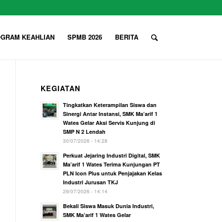
GRAM KEAHLIAN
SPMB 2026
BERITA
KEGIATAN
Tingkatkan Keterampilan Siswa dan
Sinergi Antar Instansi, SMK Ma’arif 1
Wates Gelar Aksi Servis Kunjung di
SMP N 2 Lendah
30/07/2026 - 14:28
Perkuat Jejaring Industri Digital, SMK
Ma’arif 1 Wates Terima Kunjungan PT
PLN Icon Plus untuk Penjajakan Kelas
Industri Jurusan TKJ
29/07/2026 - 14:14
Bekali Siswa Masuk Dunia Industri,
SMK Ma’arif 1 Wates Gelar