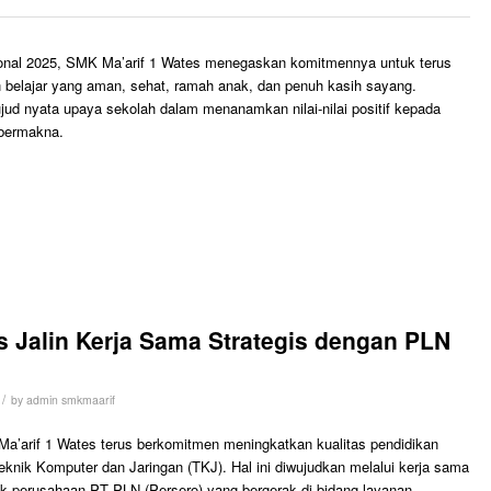
nal 2025, SMK Ma’arif 1 Wates menegaskan komitmennya untuk terus
 belajar yang aman, sehat, ramah anak, dan penuh kasih sayang.
ujud nyata upaya sekolah dalam menanamkan nilai-nilai positif kepada
bermakna.
s Jalin Kerja Sama Strategis dengan PLN
/
by
admin smkmaarif
’arif 1 Wates terus berkomitmen meningkatkan kualitas pendidikan
knik Komputer dan Jaringan (TKJ). Hal ini diwujudkan melalui kerja sama
ak perusahaan PT PLN (Persero) yang bergerak di bidang layanan