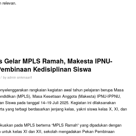
n relevan.
es Gelar MPLS Ramah, Makesta IPNU-
Pembinaan Kedisiplinan Siswa
/
by
admin smkmaarif
yelenggarakan rangkaian kegiatan awal tahun pelajaran berupa Masa
endidikan (MPLS), Masa Kesetiaan Anggota (Makesta) IPNU-IPPNU,
n Siswa pada tanggal 14–19 Juli 2025. Kegiatan ini dilaksanakan
a yang terbagi berdasarkan jenjang kelas, yakni siswa kelas X, XI, dan
ifokuskan pada MPLS bertema “MPLS Ramah” yang dipadukan dengan
untuk kelas XI dan XII, sekolah mengadakan Pekan Pembinaan