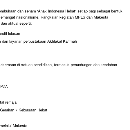
 pembukaan dan senam “Anak Indonesia Hebat” setiap pagi sebagai bentuk
semangat nasionalisme. Rangkaian kegiatan MPLS dan Makesta
dan aktual seperti:
ofil lulusan
h dan layanan perpustakaan Akhlakul Karimah
kerasan di satuan pendidikan, termasuk perundungan dan keadaban
NAPZA
tal remaja
Gerakan 7 Kebiasaan Hebat
melalui Makesta