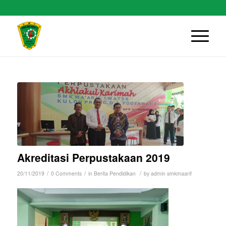
Akreditasi Perpustakaan 2019
/
/
/
20/11/2019
0 Comments
in
Berita Pendidikan
by
admin smkmaarif