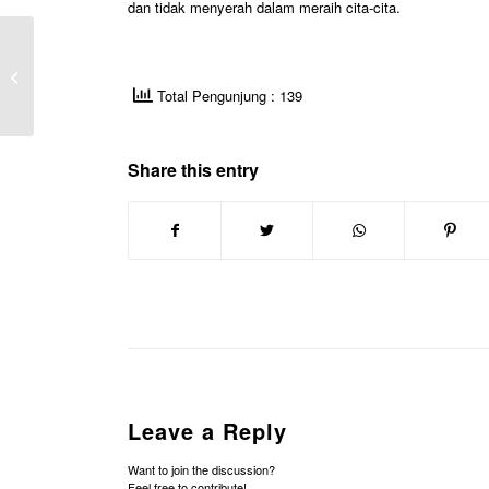
dan tidak menyerah dalam meraih cita-cita.
SMK Ma’arif 1 Wates
Gelar Upacara
Peringatan Hari Lahir
Total Pengunjung : 139
Pancasila 1 Juni ...
Share this entry
Leave a Reply
Want to join the discussion?
Feel free to contribute!