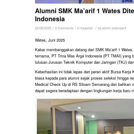
Alumni SMK Ma’arif 1 Wates Dite
Indonesia
/
/
/
02/06/2025
0 Comments
in
Kegiatan
by
admin smkmaarif
Wates, Juni 2025
Kabar membanggakan datang dari SMK Ma’arif 1 Wates. S
ternama, PT Trina Mas Arga Indonesia (PT TMAI) yang ber
lulusan Jurusan Teknik Komputer dan Jaringan (TKJ) dan
Keberhasilan ini tidak lepas dari peran aktif Bursa Ke
biasa kepada para alumni sejak proses seleksi hingga re
Medical Check Up di RS Siloam Semarang dan bahkan me
dapat segera beradaptasi dengan lingkungan kerja baru 