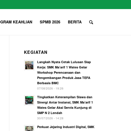
GRAM KEAHLIAN
SPMB 2026
BERITA
KEGIATAN
Langkah Nyata Cetak Lulusan Siap
Kerja: SMK Ma’arif 1 Wates Gelar
Workshop Perencanaan dan
Pengembangan Produk Jasa TEFA
Berbasis BMC
07/08/2026 - 19:26
Tingkatkan Keterampilan Siswa dan
Sinergi Antar Instansi, SMK Ma’arif 1
Wates Gelar Aksi Servis Kunjung di
SMP N 2 Lendah
30/07/2026 - 14:28
Perkuat Jejaring Industri Digital, SMK