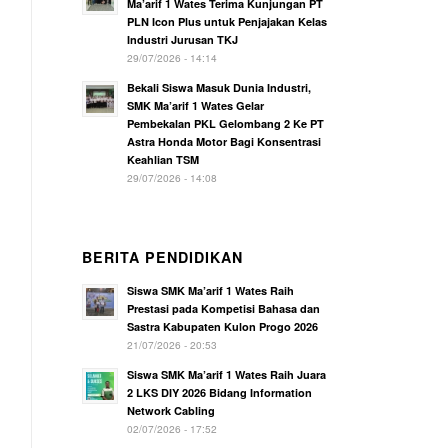
Ma’arif 1 Wates Terima Kunjungan PT
PLN Icon Plus untuk Penjajakan Kelas
Industri Jurusan TKJ
29/07/2026 - 14:14
Bekali Siswa Masuk Dunia Industri,
SMK Ma’arif 1 Wates Gelar
Pembekalan PKL Gelombang 2 Ke PT
Astra Honda Motor Bagi Konsentrasi
Keahlian TSM
29/07/2026 - 14:08
BERITA PENDIDIKAN
Siswa SMK Ma’arif 1 Wates Raih
Prestasi pada Kompetisi Bahasa dan
Sastra Kabupaten Kulon Progo 2026
21/07/2026 - 20:53
Siswa SMK Ma’arif 1 Wates Raih Juara
2 LKS DIY 2026 Bidang Information
Network Cabling
02/07/2026 - 17:52