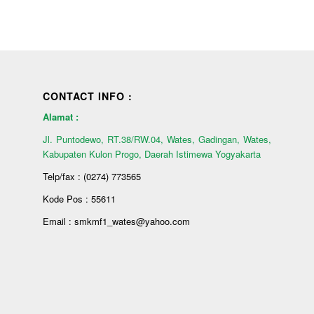
CONTACT INFO :
Alamat :
Jl. Puntodewo, RT.38/RW.04, Wates, Gadingan, Wates,
Kabupaten Kulon Progo, Daerah Istimewa Yogyakarta
Telp/fax : (0274) 773565
Kode Pos : 55611
Email : smkmf1_wates@yahoo.com