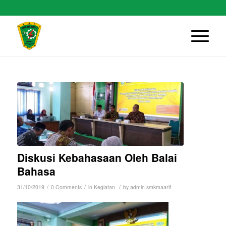
Diskusi Kebahasaan Oleh Balai
Bahasa
/
/
/
31/10/2019
0 Comments
in
Kegiatan
by
admin smkmaarif