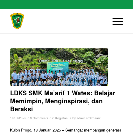
LDKS SMK Ma’arif 1 Wates: Belajar
Memimpin, Menginspirasi, dan
Beraksi
/
/
/
19/01/2025
0 Comments
in
Kegiatan
by
admin smkmaarif
Kulon Progo, 18 Januari 2025 – Semangat membangun generasi