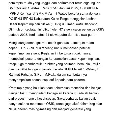
pemimpin muda yang unggul dan berkarakter terus digaungkan
SMK Ma’arif 1 Wates. Pada 17-18 Januari 2025, OSIS/IPNU-
IPPNU Komisariat SMK Ma’arif 1 Wates bekerja sama dengan
PC IPNU-IPPNU Kabupaten Kulon Progo menggelar Latihan
Dasar Kepemimpinan Siswa (LDKS) di Omah Watu Blencong,
Girimulyo. Kegiatan ini diikuti oleh 47 siswa calon pengurus OSIS
periode 2025, terdiri atas 31 siswa putra dan 16 siswa putri.
Mengusung semangat mencetak generasi pemimpin masa
depan, LDKS kali ini dirancang untuk mengasah potensi
kepemimpinan siswa. Kegiatan ini bertujuan tidak hanya
membekali peserta dengan keterampilan dasar kepemimpinan,
tetapi juga membentuk karakter yang beriman, berakhlak mulia,
dan memiliki tanggung jawab. Kepala SMK Ma’arif 1 Wates, H.
Rahmat Raharja, S.Pd., M.Pd.I., dalam sambutannya
menyampaikan pesan inspiratif kepada para peserta.
“Pemimpin yang baik lahir dari keberanian mencoba dan belajar.
Jangan takut menghadapi kegagalan karena itu adalah bagian
dari proses menuju kesuksesan. Saya berharap kalian tidak
hanya sukses memimpin OSIS, tetapi juga aktif dalam kegiatan
NU di daerah masing-masing dan menjadi generasi yang