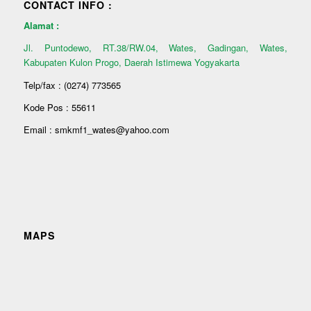
CONTACT INFO :
Alamat :
Jl. Puntodewo, RT.38/RW.04, Wates, Gadingan, Wates,
Kabupaten Kulon Progo, Daerah Istimewa Yogyakarta
Telp/fax : (0274) 773565
Kode Pos : 55611
Email : smkmf1_wates@yahoo.com
MAPS