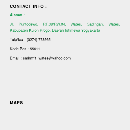
CONTACT INFO :
Alamat :
Jl. Puntodewo, RT.38/RW.04, Wates, Gadingan, Wates,
Kabupaten Kulon Progo, Daerah Istimewa Yogyakarta
Telp/fax : (0274) 773565
Kode Pos : 55611
Email : smkmf1_wates@yahoo.com
MAPS