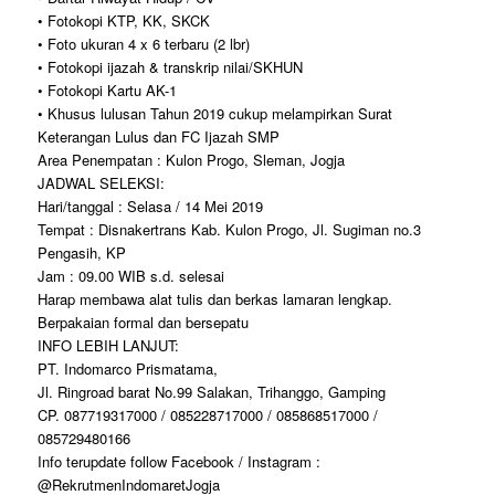
• Fotokopi KTP, KK, SKCK
• Foto ukuran 4 x 6 terbaru (2 lbr)
• Fotokopi ijazah & transkrip nilai/SKHUN
• Fotokopi Kartu AK-1
• Khusus lulusan Tahun 2019 cukup melampirkan Surat
Keterangan Lulus dan FC Ijazah SMP
Area Penempatan : Kulon Progo, Sleman, Jogja
JADWAL SELEKSI:
Hari/tanggal : Selasa / 14 Mei 2019
Tempat : Disnakertrans Kab. Kulon Progo, Jl. Sugiman no.3
Pengasih, KP
Jam : 09.00 WIB s.d. selesai
Harap membawa alat tulis dan berkas lamaran lengkap.
Berpakaian formal dan bersepatu
INFO LEBIH LANJUT:
PT. Indomarco Prismatama,
Jl. Ringroad barat No.99 Salakan, Trihanggo, Gamping
CP. 087719317000 / 085228717000 / 085868517000 /
085729480166
Info terupdate follow Facebook / Instagram :
@RekrutmenIndomaretJogja