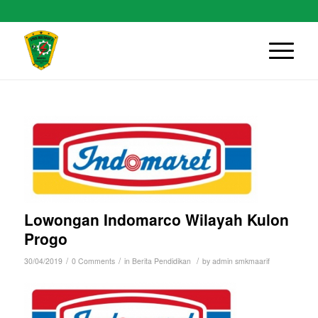
Lowongan Indomarco Wilayah Kulon
Progo
/
/
/
30/04/2019
0 Comments
in
Berita Pendidikan
by
admin smkmaarif