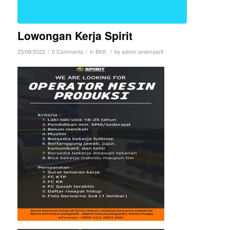
Lowongan Kerja Spirit
/
/
/
25/08/2022
0 Comments
in
BKK
by
admin smkmaarif