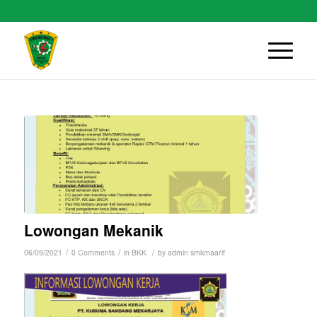
Lowongan Mekanik
/
/
/
06/09/2021
0 Comments
in
BKK
by
admin smkmaarif