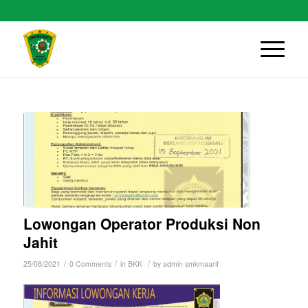
Lowongan Operator Produksi Non
Jahit
/
/
/
25/08/2021
0 Comments
in
BKK
by
admin smkmaarif