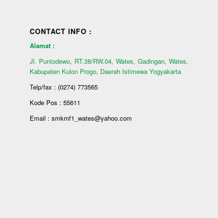
CONTACT INFO :
Alamat :
Jl. Puntodewo, RT.38/RW.04, Wates, Gadingan, Wates,
Kabupaten Kulon Progo, Daerah Istimewa Yogyakarta
Telp/fax : (0274) 773565
Kode Pos : 55611
Email : smkmf1_wates@yahoo.com