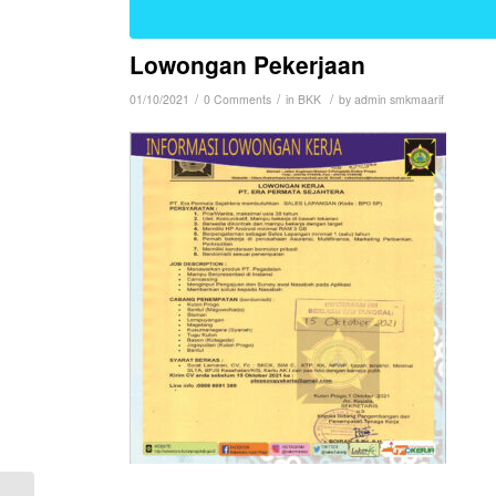
Lowongan Pekerjaan
/
/
/
01/10/2021
0 Comments
in
BKK
by
admin smkmaarif