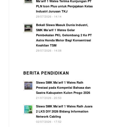
Ma’arif 1 Wates Terima Kunjungan PT
PLN Icon Plus untuk Penjajakan Kelas
Industri Jurusan TKJ
29/07/2026 - 14:14
Bekali Siswa Masuk Dunia Industri,
SMK Ma’arif 1 Wates Gelar
Pembekalan PKL Gelombang 2 Ke PT
Astra Honda Motor Bagi Konsentrasi
Keahlian TSM
29/07/2026 - 14:08
BERITA PENDIDIKAN
Siswa SMK Ma’arif 1 Wates Raih
Prestasi pada Kompetisi Bahasa dan
Sastra Kabupaten Kulon Progo 2026
21/07/2026 - 20:53
Siswa SMK Ma’arif 1 Wates Raih Juara
2 LKS DIY 2026 Bidang Information
Network Cabling
02/07/2026 - 17:52