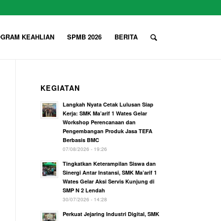
GRAM KEAHLIAN
SPMB 2026
BERITA
KEGIATAN
Langkah Nyata Cetak Lulusan Siap
Kerja: SMK Ma’arif 1 Wates Gelar
Workshop Perencanaan dan
Pengembangan Produk Jasa TEFA
Berbasis BMC
07/08/2026 - 19:26
Tingkatkan Keterampilan Siswa dan
Sinergi Antar Instansi, SMK Ma’arif 1
Wates Gelar Aksi Servis Kunjung di
SMP N 2 Lendah
30/07/2026 - 14:28
Perkuat Jejaring Industri Digital, SMK