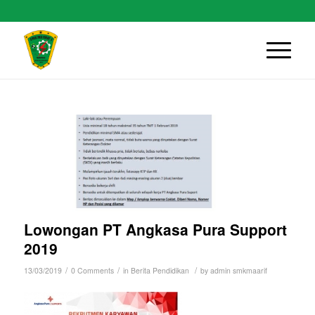
Lowongan PT Angkasa Pura Support
2019
/
/
/
13/03/2019
0 Comments
in
Berita Pendidikan
by
admin smkmaarif