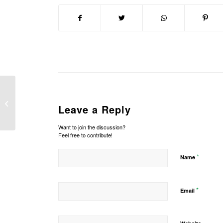
Penyembelihan Hewan
Leave a Reply
Qurban 1440 H
Want to join the discussion?
Feel free to contribute!
*
Name
*
Email