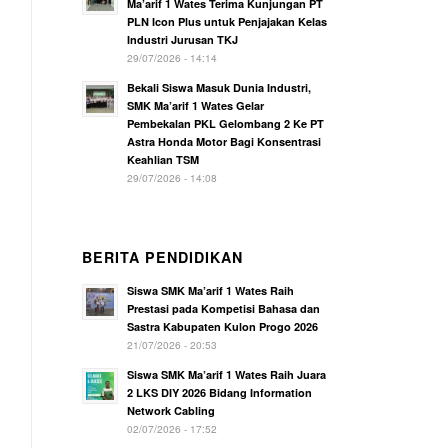
Ma’arif 1 Wates Terima Kunjungan PT
PLN Icon Plus untuk Penjajakan Kelas
Industri Jurusan TKJ
29/07/2026 - 14:14
Bekali Siswa Masuk Dunia Industri,
SMK Ma’arif 1 Wates Gelar
Pembekalan PKL Gelombang 2 Ke PT
Astra Honda Motor Bagi Konsentrasi
Keahlian TSM
29/07/2026 - 14:08
BERITA PENDIDIKAN
Siswa SMK Ma’arif 1 Wates Raih
Prestasi pada Kompetisi Bahasa dan
Sastra Kabupaten Kulon Progo 2026
21/07/2026 - 20:53
Siswa SMK Ma’arif 1 Wates Raih Juara
2 LKS DIY 2026 Bidang Information
Network Cabling
02/07/2026 - 17:52