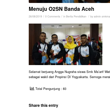
Menuju O2SN Banda Aceh
/
/
/
26/08/2019
0 Comments
in
Berita Pendidikan
by
admin smkmaa
Selamat berjuang Angga Nugraha siswa Smk Ma’arif Wa
sebagai wakil dari Propinsi DI Yogyakarta. Semoga mera
Total Pengunjung : 83
Share this entry