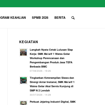
GRAM KEAHLIAN
SPMB 2026
BERITA
KEGIATAN
Langkah Nyata Cetak Lulusan Siap
Kerja: SMK Ma’arif 1 Wates Gelar
Workshop Perencanaan dan
Pengembangan Produk Jasa TEFA
Berbasis BMC
07/08/2026 - 19:26
Tingkatkan Keterampilan Siswa dan
Sinergi Antar Instansi, SMK Ma’arif 1
Wates Gelar Aksi Servis Kunjung di
SMP N 2 Lendah
30/07/2026 - 14:28
Perkuat Jejaring Industri Digital, SMK