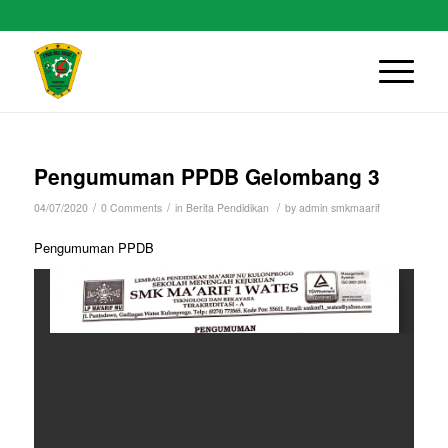
Pengumuman PPDB Gelombang 3
/
/
/
04/07/2020
0 Comments
in
Berita Pendidikan
by
admin smkmaarif
Pengumuman PPDB