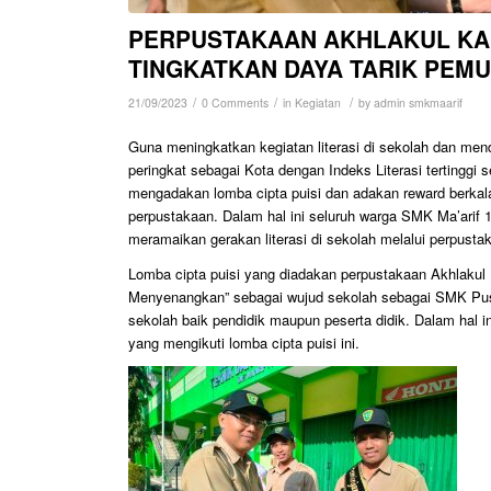
PERPUSTAKAAN AKHLAKUL KAR
TINGKATKAN DAYA TARIK PEM
/
/
/
21/09/2023
0 Comments
in
Kegiatan
by
admin smkmaarif
Guna meningkatkan kegiatan literasi di sekolah dan me
peringkat sebagai Kota dengan Indeks Literasi tertingg
mengadakan lomba cipta puisi dan adakan reward berkal
perpustakaan. Dalam hal ini seluruh warga SMK Ma’arif 1
meramaikan gerakan literasi di sekolah melalui perpusta
Lomba cipta puisi yang diadakan perpustakaan Akhlakul 
Menyenangkan” sebagai wujud sekolah sebagai SMK Pus
sekolah baik pendidik maupun peserta didik. Dalam hal in
yang mengikuti lomba cipta puisi ini.