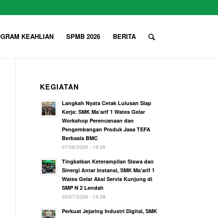
GRAM KEAHLIAN
SPMB 2026
BERITA
KEGIATAN
Langkah Nyata Cetak Lulusan Siap
Kerja: SMK Ma’arif 1 Wates Gelar
Workshop Perencanaan dan
Pengembangan Produk Jasa TEFA
Berbasis BMC
07/08/2026 - 19:26
Tingkatkan Keterampilan Siswa dan
Sinergi Antar Instansi, SMK Ma’arif 1
Wates Gelar Aksi Servis Kunjung di
SMP N 2 Lendah
30/07/2026 - 14:28
Perkuat Jejaring Industri Digital, SMK