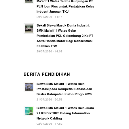
Ma’arif 1 Wates Terima Kunjungan PT
PLN Icon Plus untuk Penjajakan Kelas
Industri Jurusan TKJ
29/07/2026 - 14:14
Bekali Siswa Masuk Dunia Industri,
SMK Ma’arif 1 Wates Gelar
Pembekalan PKL Gelombang 2 Ke PT
Astra Honda Motor Bagi Konsentrasi
Keahlian TSM
29/07/2026 - 14:08
BERITA PENDIDIKAN
Siswa SMK Ma’arif 1 Wates Raih
Prestasi pada Kompetisi Bahasa dan
Sastra Kabupaten Kulon Progo 2026
21/07/2026 - 20:53
Siswa SMK Ma’arif 1 Wates Raih Juara
2 LKS DIY 2026 Bidang Information
Network Cabling
02/07/2026 - 17:52