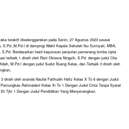
ka teraktif diselenggarakan pada Senin, 27 Agustus 2023 seusai
, S.Pd.,M.Pd.I di dampingi Wakil Kepala Sekolah Ibu Sumiyati, MBA,
 S.Pd. Berdasarkan hasil keputusan penjurian pemenang lomba cipta
i terbaik 1 diraih oleh Risti Oktavia Ningsih, S.Pd. dengan judul Cita
fidah, M.Pd.I dengan judul Sudut Ruang Kelas, dan Terbaik 3 diraih oleh
angkan.
k 3 diraih oleh ananda Naufal Fatihudin Hafiz Kelas X To 6 dengan Judul
ta Pamungkas Rahmadani Kelas Xi To 1 Dengan Judul Cinta Tanpa Syarat
 Xii Tjkt 1 Dengan Judul Pendidikan Yang Menyenangkan.