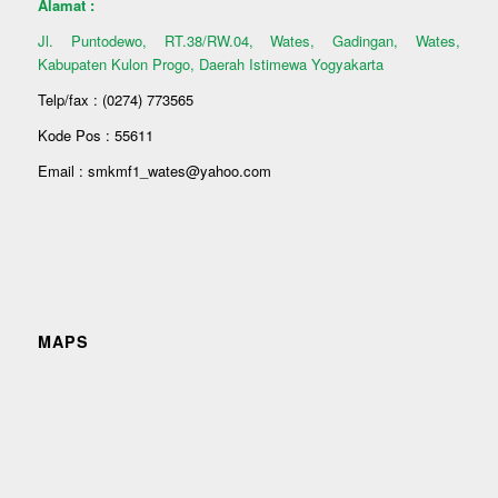
Alamat :
Jl. Puntodewo, RT.38/RW.04, Wates, Gadingan, Wates,
Kabupaten Kulon Progo, Daerah Istimewa Yogyakarta
Telp/fax : (0274) 773565
Kode Pos : 55611
Email : smkmf1_wates@yahoo.com
MAPS