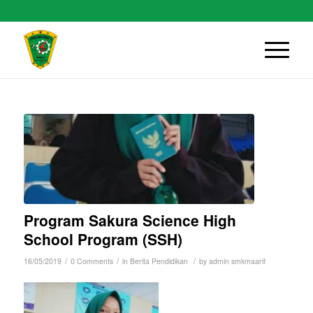
Program Sakura Science High
School Program (SSH)
/
/
/
16/05/2019
0 Comments
in
Berita Pendidikan
by
admin smkmaarif