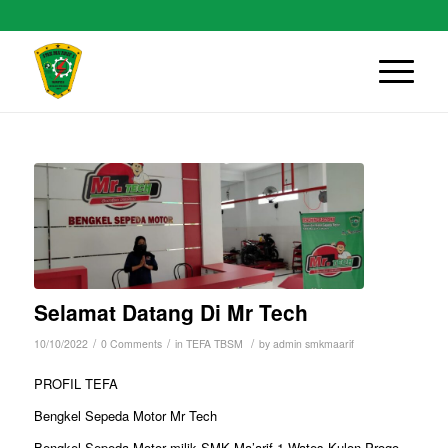
Selamat Datang Di Mr Tech
/
/
/
10/10/2022
0 Comments
in
TEFA TBSM
by
admin smkmaarif
PROFIL TEFA
Bengkel Sepeda Motor Mr Tech
Bengkel Sepeda Motor milik SMK Ma’arif 1 Wates Kulon Progo