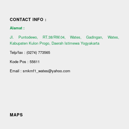
CONTACT INFO :
Alamat :
Jl. Puntodewo, RT.38/RW.04, Wates, Gadingan, Wates,
Kabupaten Kulon Progo, Daerah Istimewa Yogyakarta
Telp/fax : (0274) 773565
Kode Pos : 55611
Email : smkmf1_wates@yahoo.com
MAPS