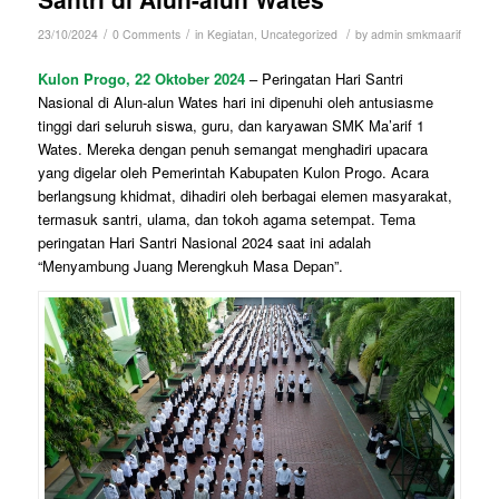
/
/
/
23/10/2024
0 Comments
in
Kegiatan
,
Uncategorized
by
admin smkmaarif
Kulon Progo, 22 Oktober 2024
– Peringatan Hari Santri
Nasional di Alun-alun Wates hari ini dipenuhi oleh antusiasme
tinggi dari seluruh siswa, guru, dan karyawan SMK Ma’arif 1
Wates. Mereka dengan penuh semangat menghadiri upacara
yang digelar oleh Pemerintah Kabupaten Kulon Progo. Acara
berlangsung khidmat, dihadiri oleh berbagai elemen masyarakat,
termasuk santri, ulama, dan tokoh agama setempat. Tema
peringatan Hari Santri Nasional 2024 saat ini adalah
“Menyambung Juang Merengkuh Masa Depan”.