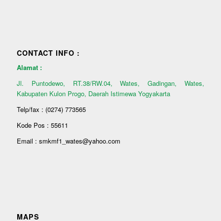
CONTACT INFO :
Alamat :
Jl. Puntodewo, RT.38/RW.04, Wates, Gadingan, Wates,
Kabupaten Kulon Progo, Daerah Istimewa Yogyakarta
Telp/fax : (0274) 773565
Kode Pos : 55611
Email : smkmf1_wates@yahoo.com
MAPS