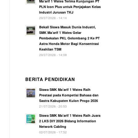
Ma’arif 1 Wates Terima Kunjungan PT
PLN Icon Plus untuk Penjajakan Kelas
Industri Jurusan TKJ
29/07/2026 - 14:14
Bekali Siswa Masuk Dunia Industri,
SMK Ma’arif 1 Wates Gelar
Pembekalan PKL Gelombang 2 Ke PT
Astra Honda Motor Bagi Konsentrasi
Keahlian TSM
29/07/2026 - 14:08
BERITA PENDIDIKAN
Siswa SMK Ma’arif 1 Wates Raih
Prestasi pada Kompetisi Bahasa dan
Sastra Kabupaten Kulon Progo 2026
21/07/2026 - 20:53
Siswa SMK Ma’arif 1 Wates Raih Juara
2 LKS DIY 2026 Bidang Information
Network Cabling
02/07/2026 - 17:52