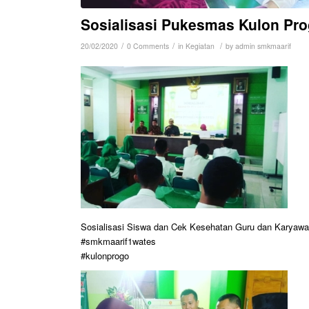
Sosialisasi Pukesmas Kulon Pr
/
/
/
20/02/2020
0 Comments
in
Kegiatan
by
admin smkmaarif
Sosialisasi Siswa dan Cek Kesehatan Guru dan Karyaw
#smkmaarif1wates
#kulonprogo