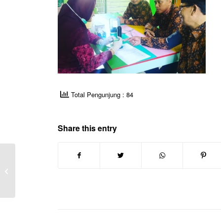
Total Pengunjung : 84
Share this entry
Perpustakaan Akhlakul
Karimah Terakriditasi A