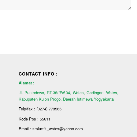
CONTACT INFO :
Alamat :
Jl. Puntodewo, RT.38/RW.04, Wates, Gadingan, Wates,
Kabupaten Kulon Progo, Daerah Istimewa Yogyakarta
Telp/fax : (0274) 773565
Kode Pos : 55611
Email : smkmf1_wates@yahoo.com