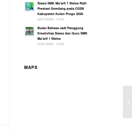
Siswa SMK Ma’arif 1 Wates Raih
Prestasi Gemilang pada O2SN
Kabupaten Kulon Progo 2026
02/07/2026 - 17:52
Bulan Bahasa Jadi Panggung
Kreativitas Siswa dan Guru SMK
Ma’arif 1 Wates
27/01/2026 - 12:04
MAPS
Pe
X 