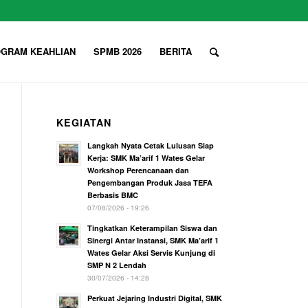
GRAM KEAHLIAN
SPMB 2026
BERITA
KEGIATAN
Langkah Nyata Cetak Lulusan Siap
Kerja: SMK Ma’arif 1 Wates Gelar
Workshop Perencanaan dan
Pengembangan Produk Jasa TEFA
Berbasis BMC
07/08/2026 - 19:26
Tingkatkan Keterampilan Siswa dan
Sinergi Antar Instansi, SMK Ma’arif 1
Wates Gelar Aksi Servis Kunjung di
SMP N 2 Lendah
30/07/2026 - 14:28
Perkuat Jejaring Industri Digital, SMK