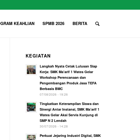
GRAM KEAHLIAN
SPMB 2026
BERITA
KEGIATAN
Langkah Nyata Cetak Lulusan Siap
Kerja: SMK Ma’arif 1 Wates Gelar
Workshop Perencanaan dan
Pengembangan Produk Jasa TEFA
Berbasis BMC
07/08/2026 - 19:26
Tingkatkan Keterampilan Siswa dan
Sinergi Antar Instansi, SMK Ma’arif 1
Wates Gelar Aksi Servis Kunjung di
SMP N 2 Lendah
30/07/2026 - 14:28
Perkuat Jejaring Industri Digital, SMK