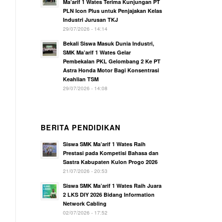
Ma’arif 1 Wates Terima Kunjungan PT
PLN Icon Plus untuk Penjajakan Kelas
Industri Jurusan TKJ
29/07/2026 - 14:14
Bekali Siswa Masuk Dunia Industri,
SMK Ma’arif 1 Wates Gelar
Pembekalan PKL Gelombang 2 Ke PT
Astra Honda Motor Bagi Konsentrasi
Keahlian TSM
29/07/2026 - 14:08
BERITA PENDIDIKAN
Siswa SMK Ma’arif 1 Wates Raih
Prestasi pada Kompetisi Bahasa dan
Sastra Kabupaten Kulon Progo 2026
21/07/2026 - 20:53
Siswa SMK Ma’arif 1 Wates Raih Juara
2 LKS DIY 2026 Bidang Information
Network Cabling
02/07/2026 - 17:52