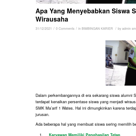
Apa Yang Menyebabkan Siswa S
Wirausaha
/
/
/
31/12/2021
0 Comments
in
BIMBINGAN KARIER
by
admin sm
Dalam perkembangannya di era sekarang siswa alumni S
terdapat kenaikan persentase siswa yang menjadi wiraus
SMK Ma’arif 1 Wates. Hal ini dimungkinkan karena terda
jurusan.
Ada beberapa hal yang membuat siswa sering memilih be
Karyawan Memiliki Penghasilan Tetap