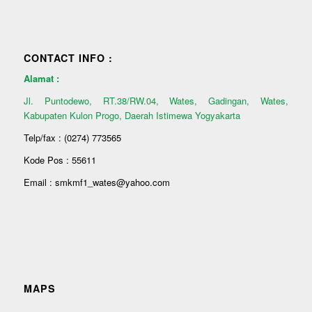
CONTACT INFO :
Alamat :
Jl. Puntodewo, RT.38/RW.04, Wates, Gadingan, Wates,
Kabupaten Kulon Progo, Daerah Istimewa Yogyakarta
Telp/fax : (0274) 773565
Kode Pos : 55611
Email : smkmf1_wates@yahoo.com
MAPS