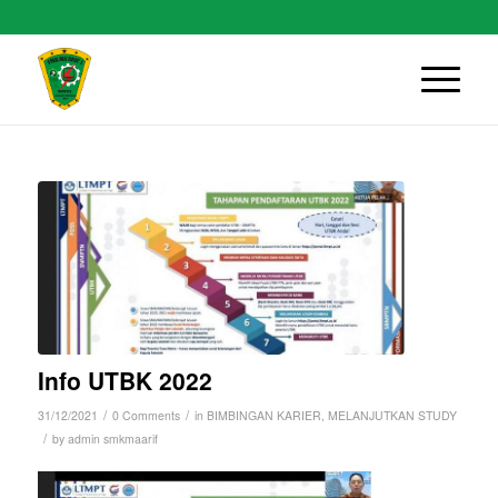
Info UTBK 2022
/
/
31/12/2021
0 Comments
in
BIMBINGAN KARIER
,
MELANJUTKAN STUDY
/
by
admin smkmaarif