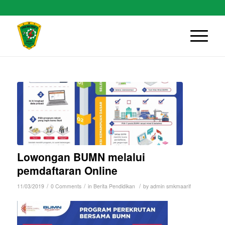
Lowongan BUMN melalui
pemdaftaran Online
/
/
/
11/03/2019
0 Comments
in
Berita Pendidikan
by
admin smkmaarif