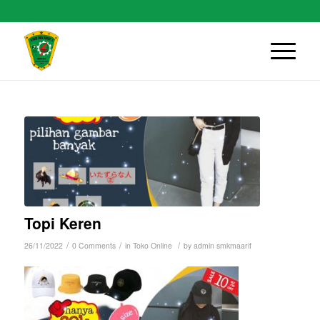
Topi Keren
/
/
/
26/11/2022
0 Comments
in
Toko Online
by
admin smkmaarif