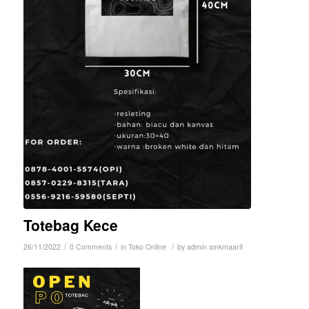
Totebag Kece
/
/
/
26/11/2022
0 Comments
in
Toko Online
by
admin smkmaarif